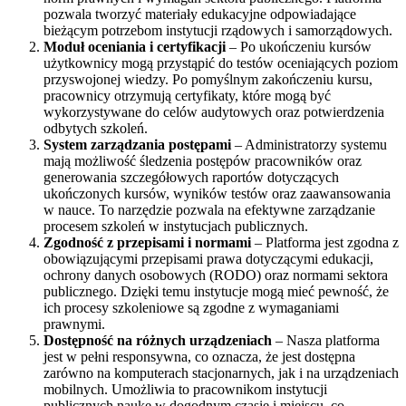
pozwala tworzyć materiały edukacyjne odpowiadające
bieżącym potrzebom instytucji rządowych i samorządowych.
Moduł oceniania i certyfikacji
– Po ukończeniu kursów
użytkownicy mogą przystąpić do testów oceniających poziom
przyswojonej wiedzy. Po pomyślnym zakończeniu kursu,
pracownicy otrzymują certyfikaty, które mogą być
wykorzystywane do celów audytowych oraz potwierdzenia
odbytych szkoleń.
System zarządzania postępami
– Administratorzy systemu
mają możliwość śledzenia postępów pracowników oraz
generowania szczegółowych raportów dotyczących
ukończonych kursów, wyników testów oraz zaawansowania
w nauce. To narzędzie pozwala na efektywne zarządzanie
procesem szkoleń w instytucjach publicznych.
Zgodność z przepisami i normami
– Platforma jest zgodna z
obowiązującymi przepisami prawa dotyczącymi edukacji,
ochrony danych osobowych (RODO) oraz normami sektora
publicznego. Dzięki temu instytucje mogą mieć pewność, że
ich procesy szkoleniowe są zgodne z wymaganiami
prawnymi.
Dostępność na różnych urządzeniach
– Nasza platforma
jest w pełni responsywna, co oznacza, że jest dostępna
zarówno na komputerach stacjonarnych, jak i na urządzeniach
mobilnych. Umożliwia to pracownikom instytucji
publicznych naukę w dogodnym czasie i miejscu, co