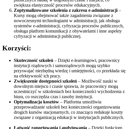
zwiększa elastyczność procesów edukacyjnych.
Zoptymalizowane szkolenia z zakresu e-administracji
–
Kursy mogą obejmować także zagadnienia związane z
nowoczesnymi technologiami w administracji, jak obsługa
systemów e-administracji, cyfryzacja procesów publicznych,
obsługa platform komunikacji z obywatelami i inne aspekty
cyfryzacji w administracji publicznej.
Korzyści:
Skuteczność szkoleń
– Dzięki e-learningowi, pracownicy
instytucji rządowych i samorządowych mogą szybko
przyswajać niezbędną wiedzę i umiejętności, co przekłada się
na efektywność ich pracy.
Zwiększenie dostępności szkoleń
– Możliwość nauki w
dowolnym miejscu i czasie sprawia, że pracownicy mogą
uczestniczyć w szkoleniach bez konieczności wychodzenia z
biura, co oszczędza czas i zasoby instytucji.
Optymalizacja kosztów
– Platforma umożliwia
przeprowadzanie szkoleń bez konieczności organizowania
drogich kursów stacjonarnych, co znacząco redukuje koszty
związane z organizacją edukacji w instytucjach publicznych.
Łatwość raportowania i audytowania
– Dzięki funkcjom