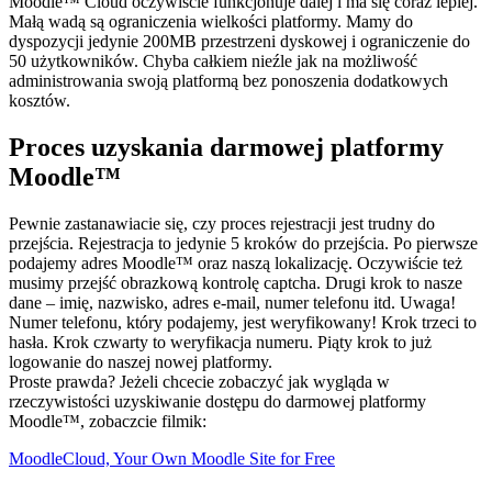
Moodle™ Cloud oczywiście funkcjonuje dalej i ma się coraz lepiej.
Małą wadą są ograniczenia wielkości platformy. Mamy do
dyspozycji jedynie 200MB przestrzeni dyskowej i ograniczenie do
50 użytkowników. Chyba całkiem nieźle jak na możliwość
administrowania swoją platformą bez ponoszenia dodatkowych
kosztów.
Proces uzyskania darmowej platformy
Moodle™
Pewnie zastanawiacie się, czy proces rejestracji jest trudny do
przejścia. Rejestracja to jedynie 5 kroków do przejścia. Po pierwsze
podajemy adres Moodle™ oraz naszą lokalizację. Oczywiście też
musimy przejść obrazkową kontrolę captcha. Drugi krok to nasze
dane – imię, nazwisko, adres e-mail, numer telefonu itd. Uwaga!
Numer telefonu, który podajemy, jest weryfikowany! Krok trzeci to
hasła. Krok czwarty to weryfikacja numeru. Piąty krok to już
logowanie do naszej nowej platformy.
Proste prawda? Jeżeli chcecie zobaczyć jak wygląda w
rzeczywistości uzyskiwanie dostępu do darmowej platformy
Moodle™, zobaczcie filmik:
MoodleCloud, Your Own Moodle Site for Free